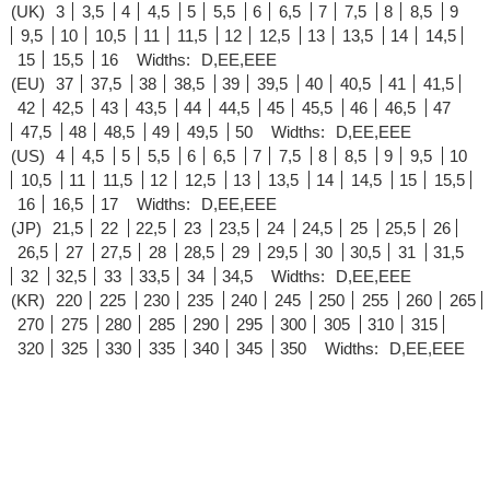
(UK)
3
3,5
4
4,5
5
5,5
6
6,5
7
7,5
8
8,5
9
9,5
10
10,5
11
11,5
12
12,5
13
13,5
14
14,5
15
15,5
16
Widths:
D,EE,EEE
(EU)
37
37,5
38
38,5
39
39,5
40
40,5
41
41,5
42
42,5
43
43,5
44
44,5
45
45,5
46
46,5
47
47,5
48
48,5
49
49,5
50
Widths:
D,EE,EEE
(US)
4
4,5
5
5,5
6
6,5
7
7,5
8
8,5
9
9,5
10
10,5
11
11,5
12
12,5
13
13,5
14
14,5
15
15,5
16
16,5
17
Widths:
D,EE,EEE
(JP)
21,5
22
22,5
23
23,5
24
24,5
25
25,5
26
26,5
27
27,5
28
28,5
29
29,5
30
30,5
31
31,5
32
32,5
33
33,5
34
34,5
Widths:
D,EE,EEE
(KR)
220
225
230
235
240
245
250
255
260
265
270
275
280
285
290
295
300
305
310
315
320
325
330
335
340
345
350
Widths:
D,EE,EEE