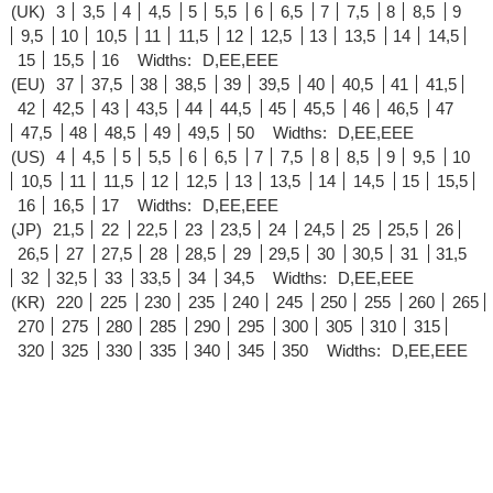
(UK)
3
3,5
4
4,5
5
5,5
6
6,5
7
7,5
8
8,5
9
9,5
10
10,5
11
11,5
12
12,5
13
13,5
14
14,5
15
15,5
16
Widths:
D,EE,EEE
(EU)
37
37,5
38
38,5
39
39,5
40
40,5
41
41,5
42
42,5
43
43,5
44
44,5
45
45,5
46
46,5
47
47,5
48
48,5
49
49,5
50
Widths:
D,EE,EEE
(US)
4
4,5
5
5,5
6
6,5
7
7,5
8
8,5
9
9,5
10
10,5
11
11,5
12
12,5
13
13,5
14
14,5
15
15,5
16
16,5
17
Widths:
D,EE,EEE
(JP)
21,5
22
22,5
23
23,5
24
24,5
25
25,5
26
26,5
27
27,5
28
28,5
29
29,5
30
30,5
31
31,5
32
32,5
33
33,5
34
34,5
Widths:
D,EE,EEE
(KR)
220
225
230
235
240
245
250
255
260
265
270
275
280
285
290
295
300
305
310
315
320
325
330
335
340
345
350
Widths:
D,EE,EEE