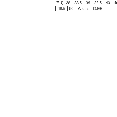
(EU)
38
38,5
39
39,5
40
4
49,5
50
Widths:
D,EE