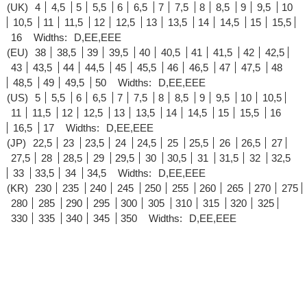
(UK)
4
4,5
5
5,5
6
6,5
7
7,5
8
8,5
9
9,5
10
10,5
11
11,5
12
12,5
13
13,5
14
14,5
15
15,5
16
Widths:
D,EE,EEE
(EU)
38
38,5
39
39,5
40
40,5
41
41,5
42
42,5
43
43,5
44
44,5
45
45,5
46
46,5
47
47,5
48
48,5
49
49,5
50
Widths:
D,EE,EEE
(US)
5
5,5
6
6,5
7
7,5
8
8,5
9
9,5
10
10,5
11
11,5
12
12,5
13
13,5
14
14,5
15
15,5
16
16,5
17
Widths:
D,EE,EEE
(JP)
22,5
23
23,5
24
24,5
25
25,5
26
26,5
27
27,5
28
28,5
29
29,5
30
30,5
31
31,5
32
32,5
33
33,5
34
34,5
Widths:
D,EE,EEE
(KR)
230
235
240
245
250
255
260
265
270
275
280
285
290
295
300
305
310
315
320
325
330
335
340
345
350
Widths:
D,EE,EEE